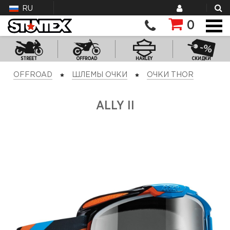
RU
0
STREET
OFFROAD
HARLEY
СКИДКИ
OFFROAD
ШЛЕМЫ ОЧКИ
ОЧКИ THOR
ALLY II