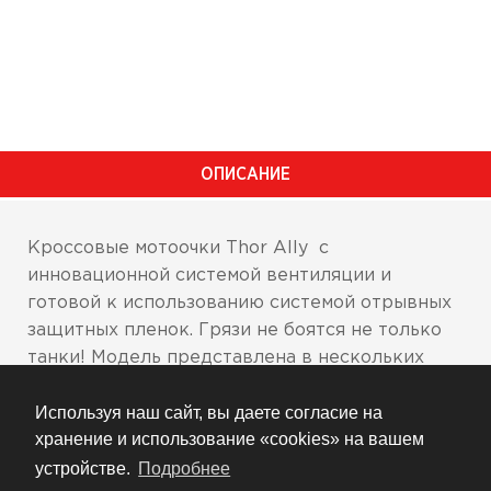
ОПИСАНИЕ
Кроссовые мотоочки Thor Ally с
инновационной системой вентиляции и
готовой к использованию системой отрывных
защитных пленок. Грязи не боятся не только
танки! Модель представлена в нескольких
вариантах цветового исполнения (см. фото).
Используя наш сайт, вы даете согласие на
Инновационная конструкция каркаса с
хранение и использование «cookies» на вашем
апертурной вентиляцией для
максимального усиления воздушного
устройстве.
Подробнее
потока