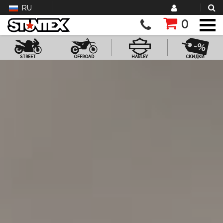
RU
0
STREET
OFFROAD
HARLEY
СКИДКИ