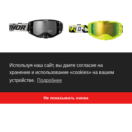
Используя наш сайт, вы даете согласие на
хранение и использование «cookies» на вашем
ACTIVATE GOGGLES
ACTIVATE GOGGLES
устройстве.
Подробнее
BRAVE
RIOT
Мотоочки
Мотоочки
Thor
Thor
Не показывать снова
8 300 ₽
8 300 ₽