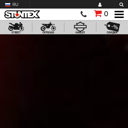
RU
0
STREET
OFFROAD
HARLEY
СКИДКИ