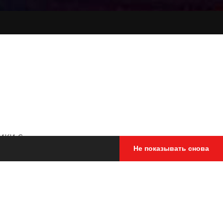
ики с
Не показывать снова
та в
рх