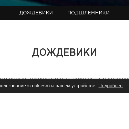
ДОЖДЕВИКИ
ПОДШЛЕМНИКИ
ДОЖДЕВИКИ
ственные, технологичные, компактные дождев
спользование «cookies» на вашем устройстве.
Подробнее
кой для хранения, которые не займут много мес
ороге, но защитят в непогоду. Одеваются пове
основной мотоэкипировки, быстро сохнут.