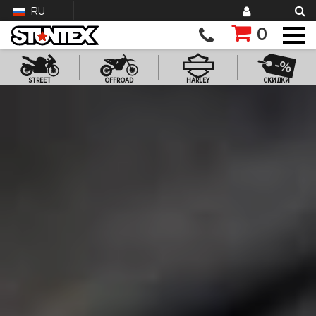
RU
0
STREET
OFFROAD
HARLEY
СКИДКИ