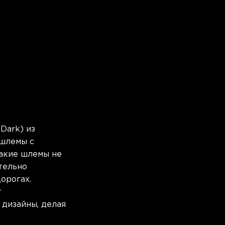
Dark) из
 шлемы c
Такие шлемы не
ительно
орогах.
т
дизайны, делая