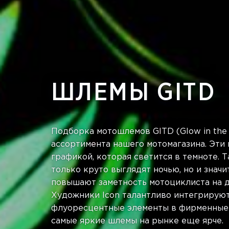
ШЛЕМЫ GITD
Подборка мотошлемов GITD (Glow in the 
ассортимента нашего мотомагазина. Эти
графикой, которая светится в темноте. 
только круто выглядят ночью, но и знач
повышают заметность мотоциклиста на д
Художники Icon талантливо интегрирую
флуоресцентные элементы в фирменные 
самые яркие шлемы на рынке еще ярче.