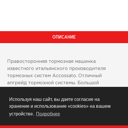
ОПИСАНИЕ
Правосторонняя тормозная машинка
известного итальянского производителя
тормозных систем Accossato. Отличный
апгрейд тормозной системы. Большой
ассортимент машинок с разными
передаточными числами позволяет тонко
Используя наш сайт, вы даете согласие на
настроить тормоза. Используется топовыми
хранение и использование «cookies» на вашем
мировыми гонщиками в MotoGP и WSBK.
устройстве.
Подробнее
Поршень и цилиндр сделаны по технологиям
Formula 1
с нулевым свободным ходом.