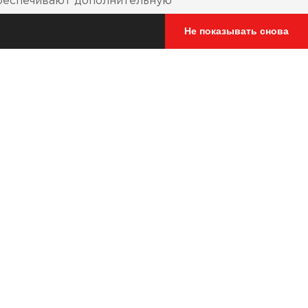
обеспечивают дополнительную
Не показывать снова
у мотоочков.
на.
ктериальной пропиткой,