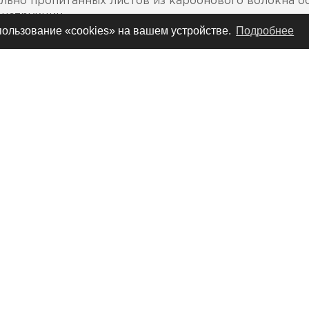
льно пропитанных листов из карбонового волокна 
онструкции.
спользование «cookies» на вашем устройстве.
Подробнее
отнительный контур обеспечивает идеальную посадк
дкладки для максимально интенсивного воздухообме
я подкладка из гигроскопичного материала с антиба
дополнительной защиты