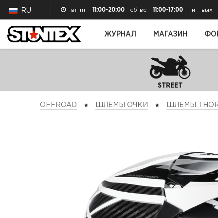
вт-пт
11:00-20:00
сб-вс
11:00-17:00
пн - вых
RU
ЖУРНАЛ
МАГАЗИН
ФО
STREET
OFFROAD
ШЛЕМЫ ОЧКИ
ШЛЕМЫ THO