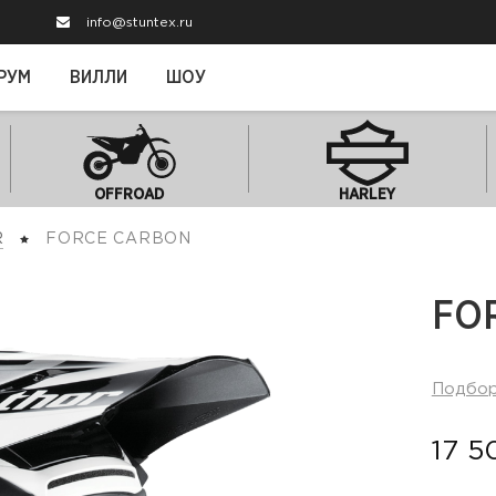
info@stuntex.ru
РУМ
ВИЛЛИ
ШОУ
OFFROAD
HARLEY
R
FORCE CARBON
FO
Подбо
17 5