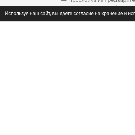
Прослойка из предварите
прочность и легкий вес к
Используя наш сайт, вы даете согласие на хранение и и
Специальный лицевой упл
Усиленная вентиляция по
Полностью съемная мягка
которую можно стирать
Встроенный фильтр для 
РЕКОМЕНДУЕМ