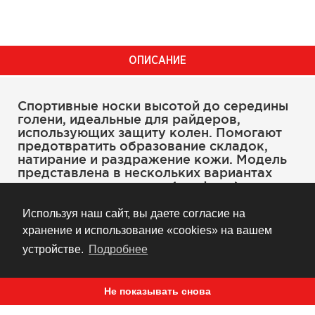
ОПИСАНИЕ
Спортивные носки высотой до середины
голени, идеальные для райдеров,
использующих защиту колен. Помогают
предотвратить образование складок,
натирание и раздражение кожи. Модель
представлена в нескольких вариантах
цветового исполнения (см. фото).
Используя наш сайт, вы даете согласие на
хранение и использование «cookies» на вашем
Материал: 80% акрил, 17% полиэстер и 3%
устройстве.
Подробнее
эластан
Специальные вставки низкой плотности в
Не показывать снова
области подъема, пятки и голени для