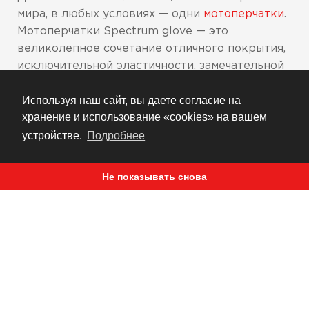
мира, в любых условиях — одни
мотоперчатки
.
Мотоперчатки Spectrum glove — это
великолепное сочетание отличного покрытия,
исключительной эластичности, замечательной
износостойкости. Основа перчатки из
Используя наш сайт, вы даете согласие на
специального ячеистого текстиля
хранение и использование «cookies» на вашем
обеспечивает плотное облегание, в то время
как тонкие подушечки на ладошках
устройстве.
Подробнее
амортизируют вибрацию рукоятки, а
силиконовые накладки на пальцах дают
Не показывать снова
высокий уровень контроля при управлении.
Застежки-липучки на запястьях для
удерживания перчатки на месте
Основа из специального ячеистого
текстиля и дополнительные
перфорированные вставки для
эффективной вентиляции