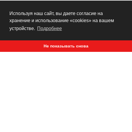
Специальная ячеистая вставка для
обеспечения вентиляции
Используя наш сайт, вы даете согласие на
Плечевой ремень, рассчитанный на
хранение и использование «cookies» на вашем
выдерживание серьезных нагрузок
устройстве.
Подробнее
Основа из высокопрочного ПВХ
Не показывать снова
Отдельный маленький карман на молнии
для удобного хранения и извлечения
небольших предметов
Размеры: 25” Д
x
18” Ш
x
18” В