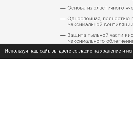
Основа из эластичного я
Однослойная, полностью 
максимальной вентиляци
Защита тыльной части кис
максимального облегчени
Используя наш сайт, вы даете согласие на хранение и и
Усиленная накладка на б
Вставки на пальцах и зап
превосходного облегания