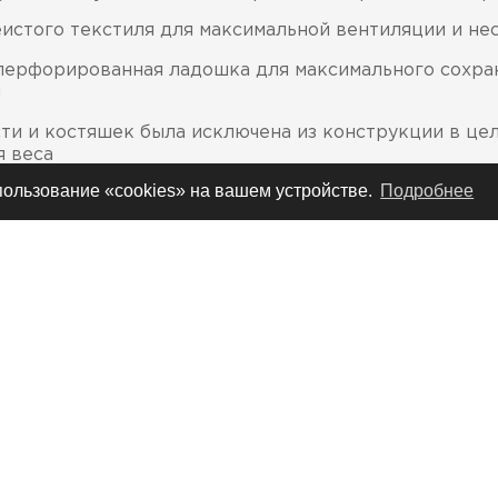
чеистого текстиля для максимальной вентиляции и н
перфорированная ладошка для максимального сохран
и
ти и костяшек была исключена из конструкции в це
я веса
спользование «cookies» на вашем устройстве.
Подробнее
ольшом пальце для дополнительной защиты от истир
ястьях из эластичного текстиля, растягивающегося в
 и предотвращения образования складок