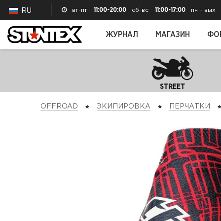
вт-пт
11:00-20:00
сб-вс
11:00-17:00
пн - вых
RU
ЖУРНАЛ
МАГАЗИН
ФО
STREET
OFFROAD
ЭКИПИРОВКА
ПЕРЧАТКИ