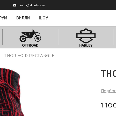
info@stuntex.ru
РУМ
ВИЛЛИ
ШОУ
OFFROAD
HARLEY
THOR VOID RECTANGLE
TH
Подбо
1 10