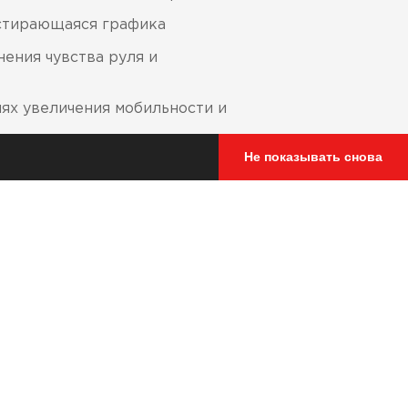
естирающаяся графика
ения чувства руля и
лях увеличения мобильности и
Не показывать снова
ания
 4-х направлениях для