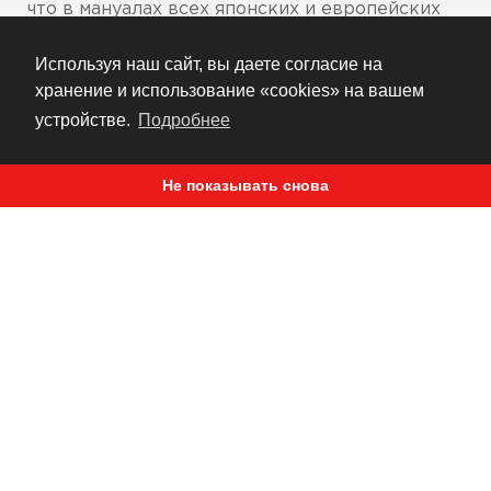
что в мануалах всех японских и европейских
мотоциклов свечи NGK рекомендуются к
Используя наш сайт, вы даете согласие на
использованию, мы их продаем.
хранение и использование «cookies» на вашем
Цена меняется в зависимости от модели -
устройстве.
Подробнее
по запросу
Укажите год и модель мотоцикла при
покупке
Не показывать снова
РЕКОМЕНДУЕМ