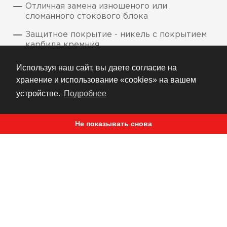
Отличная замена изношеного или
сломанного стокового блока
Защитное покрытие - никель с покрытием
карбида кремния.
Литой алюминий, прецизиозное ЧПУ
Используя наш сайт, вы даете согласие на
фрезерование
хранение и использование «cookies» на вашем
Черезвычайно прочная поверхность с
устройстве.
Подробнее
низким коэфициентом трения и высоким
показателем теплопередачи
Не показывать снова
РЕКОМЕНДУЕМ