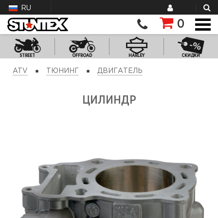
RU
0
STREET
OFFROAD
HARLEY
СКИДКИ
ATV
ТЮНИНГ
ДВИГАТЕЛЬ
ЦИЛИНДР