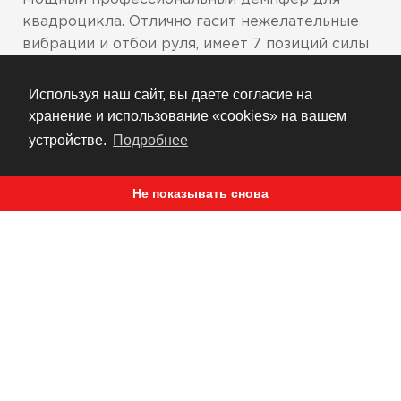
квадроцикла. Отлично гасит нежелательные
вибрации и отбои руля, имеет 7 позиций силы
сопротивления. Обязательный сетап на
спортивных квадроциклах.
Используя наш сайт, вы даете согласие на
хранение и использование «cookies» на вашем
Крепления выполнены из прочного
алюминия 7075
устройстве.
Подробнее
Два варианта цвета креплений:
серебристый и черный
Не показывать снова
Может комплектоваться обслуживаемым и
необслуживаемым демпфером
7 позиций регулировки усилия
В комплект входит все необходимое для
установки демпфера на квадроцикл
Производится на широкий модельный ряд
квадроциклов