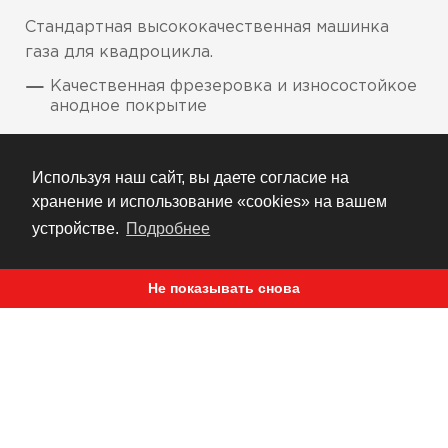
Стандартная высококачественная машинка
газа для квадроцикла.
Качественная фрезеровка и износостойкое
анодное покрытие
Подходит для большинства квадроциклов
Используя наш сайт, вы даете согласие на
Не работает на квадроциклах с
электронным датчиком газа
хранение и использование «cookies» на вашем
устройстве.
Подробнее
Поставляется в нескольких цветах
Не показывать снова
РЕКОМЕНДУЕМ