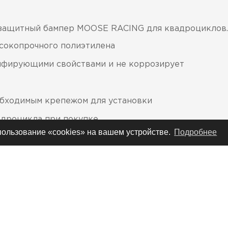
защитный бампер MOOSE RACING для квадроциклов.
ысокопрочного полиэтилена
пфирующими свойствами и не коррозирует
обходимым крепежом для установки
адроцикла при покупке
спользование «cookies» на вашем устройстве.
Подробнее