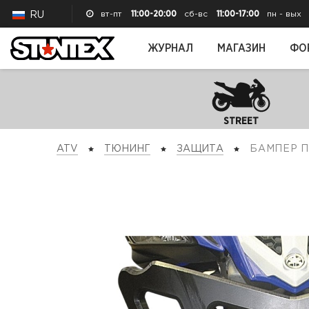
вт-пт
11:00-20:00
сб-вс
11:00-17:00
пн - вых
RU
ЖУРНАЛ
МАГАЗИН
ФО
STREET
ATV
ТЮНИНГ
ЗАЩИТА
БАМПЕР 