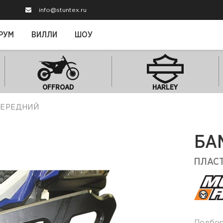
info@stuntex.ru
РУМ
ВИЛЛИ
ШОУ
OFFROAD
HARLEY
ПЕРЕДНИЙ
БА
ПЛАС
Подбо