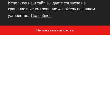
Используя наш сайт, вы даете согласие на
хранение и использование «cookies» на вашем
МОЖЕТ ПРИГОДИТЬСЯ
устройстве.
Подробнее
Не показывать снова
OFFROAD BAR END
Грузики руля
Moose racing
2 600 ₽