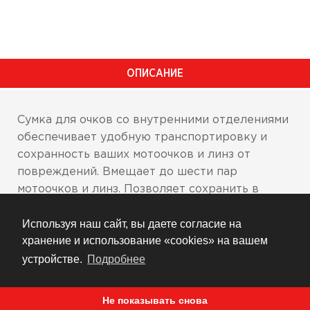
ОПИСАНИЕ
Сумка для очков со внутренними отделениями
обеспечивает удобную транспортировку и
сохранность ваших мотоочков и линз от
повреждений. Вмещает до шести пар
мотоочков и линз. Позволяет сохранить в
целости ценное имущество и легко достать
Используя наш сайт, вы даете согласие на
пару очков, наиболее подходящих для
хранение и использование «cookies» на вашем
текущих условий езды.
устройстве.
Подробнее
Плоская ручка для переноски позволяет
удобно размещать сумку для очков внутри
другой сумки большего размера
Не показывать снова