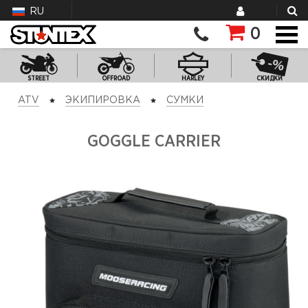
RU
0
STREET
OFFROAD
HARLEY
СКИДКИ
ATV
ЭКИПИРОВКА
СУМКИ
GOGGLE CARRIER