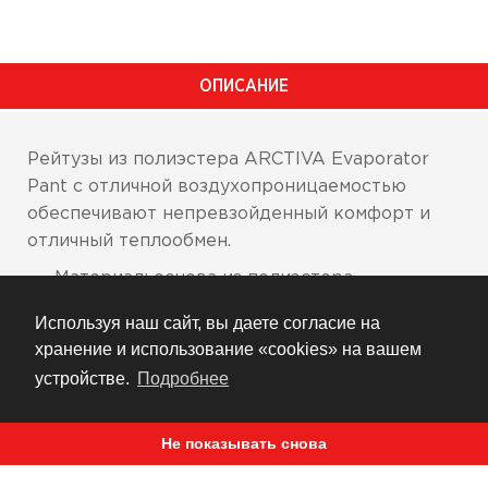
ОПИСАНИЕ
Рейтузы из полиэстерa ARCTIVA Evaporator
Pant с отличной воздухопроницаемостью
обеспечивают непревзойденный комфорт и
отличный теплообмен.
Материал: основа из полиэстера,
обеспечивающая превосходное облегание
и полную свободу движений
Используя наш сайт, вы даете согласие на
хранение и использование «cookies» на вашем
Быстросохнущая основа моментально
устройстве.
Подробнее
удаляет влагу с поверхности кожи
Мягкая эластичная полоса на поясе и
Не показывать снова
простая обработка нижнего среза штанин
для комфорта