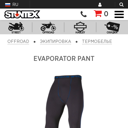
RU
0
STREET
OFFROAD
HARLEY
СКИДКИ
OFFROAD
ЭКИПИРОВКА
ТЕРМОБЕЛЬЕ
EVAPORATOR PANT