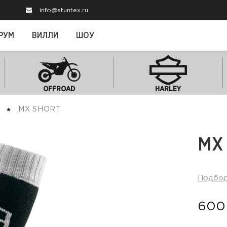
info@stuntex.ru
РУМ
ВИЛЛИ
ШОУ
OFFROAD
HARLEY
MX SHORT
MX
Подбо
600