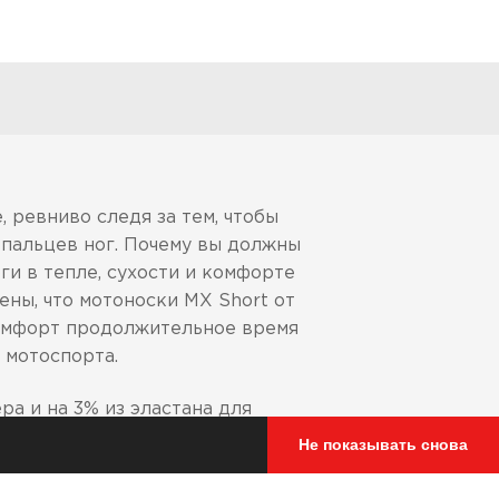
 ревниво следя за тем, чтобы
 пальцев ног. Почему вы должны
и в тепле, сухости и комфорте
ены, что мотоноски MX Short от
комфорт продолжительное время
 мотоспорта.
ра и на 3% из эластана для
Не показывать снова
ращая натирание и раздражение