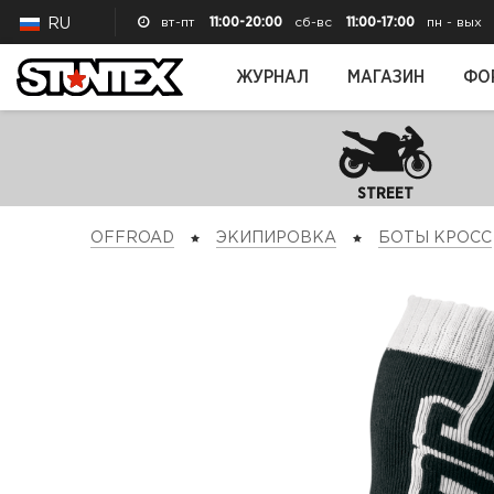
вт-пт
11:00-20:00
сб-вс
11:00-17:00
пн - вых
RU
ЖУРНАЛ
МАГАЗИН
ФО
STREET
OFFROAD
ЭКИПИРОВКА
БОТЫ КРОСС