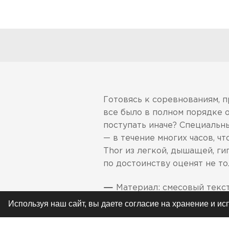
Готовясь к соревнованиям, 
все было в полном порядке о
поступать иначе? Специальн
— в течение многих часов, ч
Thor из легкой, дышащей, г
по достоинству оценят не т
Материал: смесовый текст
максимального комфорта
Используя наш сайт, вы даете согласие на хранение и и
Отлично подходят для ра