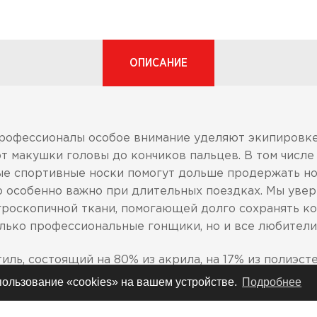
ОПИСАНИЕ
профессионалы особое внимание уделяют экипировке,
т макушки головы до кончиков пальцев. В том числе
ые спортивные носки помогут дольше продержать ног
то особенно важно при длительных поездках. Мы увер
игроскопичной ткани, помогающей долго сохранять 
олько профессиональные гонщики, но и все любители
иль, состоящий на 80% из акрила, на 17% из полиэсте
спользование «cookies» на вашем устройстве.
Подробнее
йдеров, использующих наколенные защиты, предотв