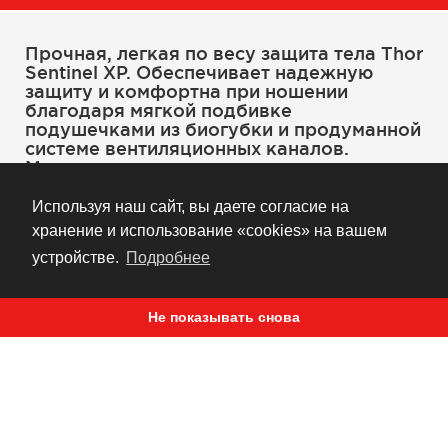
Прочная, легкая по весу защита тела Thor
Sentinel XP. Обеспечивает надежную
защиту и комфортна при ношении
благодаря мягкой подбивке
подушечками из биогубки и продуманной
системе вентиляционных каналов.
Модель представлена во множестве
вариантов цветового исполнения (см.
фото).
Используя наш сайт, вы даете согласие на
хранение и использование «cookies» на вашем
устройстве.
Подробнее
Регулируемые эластичные ремни для
крепления на корпусе с застежками-
защелками с пряжкой
Не показывать снова
Лекгие по весу прочные панели,
выполненные методом литья под
давлением Размещенные в стратегических
зонах вентиляционные порты для
максимального охлаждения