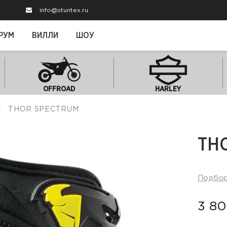
info@stuntex.ru
РУМ
ВИЛЛИ
ШОУ
OFFROAD
HARLEY
THOR SPECTRUM
TH
Подбо
3 80