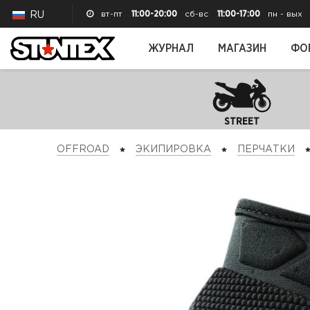
вт-пт
11:00-20:00
сб-вс
11:00-17:00
пн - вых
RU
ЖУРНАЛ
МАГАЗИН
ФО
STREET
OFFROAD
ЭКИПИРОВКА
ПЕРЧАТКИ