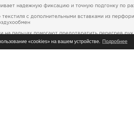
чивает надежную фиксацию и точную подгонку по ра
о текстиля с дополнительными вставками из перфор
оздухообмен
 на пальцах помогают предотвратить перегрев рук
спользование «cookies» на вашем устройстве.
Подробнее
 и в области кисти для дополнительной защиты
душечками из легкого по весу материала повышает и