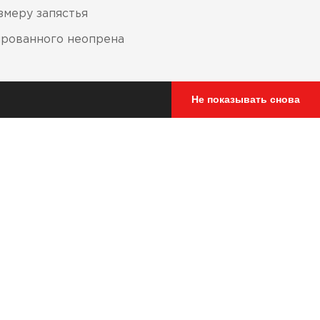
змеру запястья
ированного неопрена
Не показывать снова
зносостойкость и обеспечивает