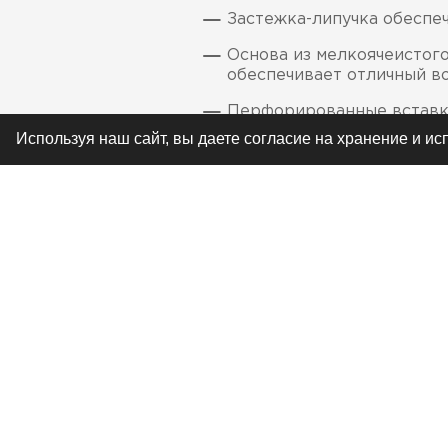
Застежка-липучка обеспе
Основа из мелкоячеистог
обеспечивает отличный в
Перфорированные вставки
Используя наш сайт, вы даете согласие на хранение и и
Литые вставки на пальцах
Подбивка на ладошках по
дополнительный комфорт