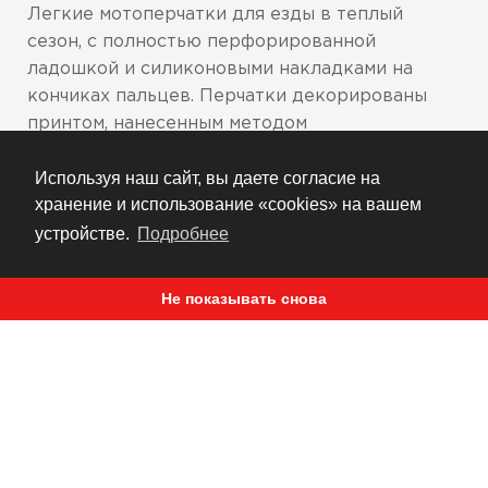
Легкие мотоперчатки для езды в теплый
сезон, с полностью перфорированной
ладошкой и силиконовыми накладками на
кончиках пальцев. Перчатки декорированы
принтом, нанесенным методом
сублимационной печати. Модель представлена
Используя наш сайт, вы даете согласие на
в нескольких вариантах цветового
хранение и использование «cookies» на вашем
исполнения (см. фото).
устройстве.
Подробнее
Улучшенная конструкция основы для
повышенной комфортности и
усовершенствованной функциональности
Не показывать снова
Бесшовная усиленная накладка на большом
пальце для увеличенной площади покрытия
Застежка-липучка на запястье для
надежной фиксации на месте
Легкий вес, минималистский дизайн
Декоративный принт, нанесенный методом