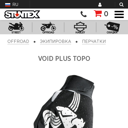
RU
0
STREET
OFFROAD
HARLEY
СКИДКИ
OFFROAD
ЭКИПИРОВКА
ПЕРЧАТКИ
VOID PLUS TOPO