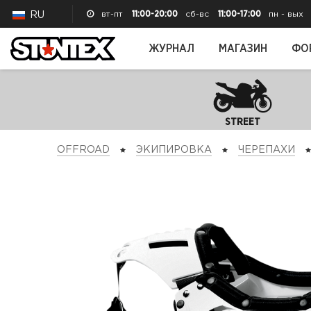
вт-пт
11:00-20:00
сб-вс
11:00-17:00
пн - вых
RU
ЖУРНАЛ
МАГАЗИН
ФО
STREET
OFFROAD
ЭКИПИРОВКА
ЧЕРЕПАХИ