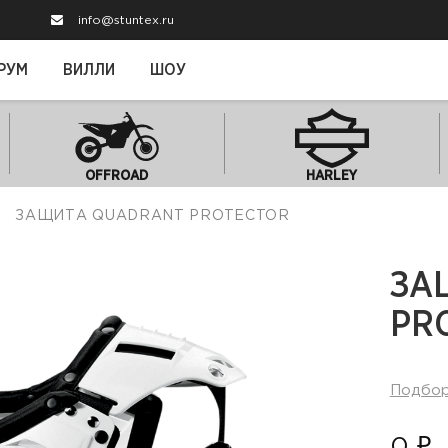
info@stuntex.ru
РУМ
ВИЛЛИ
ШОУ
OFFROAD
HARLEY
ЗАЩИТА QUADRANT PROTECTOR
ЗА
PR
Подбо
0 ₽