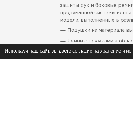
защиты рук и боковые ремни
продуманной системы венти
модели, выполненные в разли
Подушки из материала вы
Ремни с пряжками в обла
Используя наш сайт, вы даете согласие на хранение и и
Система свободной посад
Съемная защита рук
Окантовка мягким матери
Воздушные каналы, обес
Специальная конструкция
Эргономичный профиль на
Защита СЕ-сертифициров