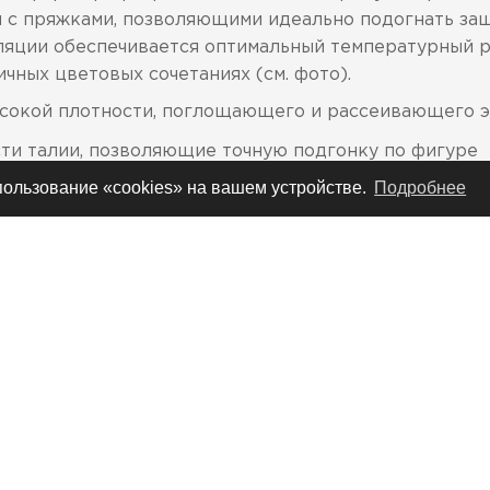
 с пряжками, позволяющими идеально подогнать защ
ляции обеспечивается оптимальный температурный р
чных цветовых сочетаниях (см. фото).
сокой плотности, поглощающего и рассеивающего 
сти талии, позволяющие точную подгонку по фигуре
спользование «cookies» на вашем устройстве.
Подробнее
ки защитных элементов на плечах
алом в области шеи для комфорта при ношении
печивающие оптимальную вентиляцию
 с ребрами жесткости для максимальной прочности
грудной и спинной пластины для превосходного пр
ана