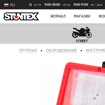
вт-пт
11:00-20:00
сб-вс
11:00-17:00
пн - вых
RU
ЖУРНАЛ
МАГАЗИН
ФО
STREET
OFFROAD
ОБОРУДОВАНИЕ
ИНСТРУМ