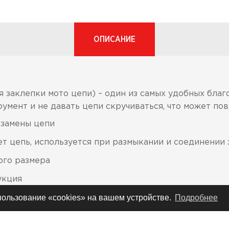
ОПИСАНИЕ
ля заклепки мото цепи) – один из самых удобных благ
мент и не давать цепи скручиваться, что может пов
 замены цепи
т цепь, используется при размыкании и соединении 
ого размера
укция
спользование «cookies» на вашем устройстве.
Подробнее
ющую крепко фиксировать звено