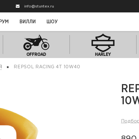
info@stuntex.ru
РУМ
ВИЛЛИ
ШОУ
OFFROAD
HARLEY
Я
REPSOL RACING 4T 10W40
RE
10
Подбо
890