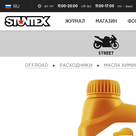
вт-пт
11:00-20:00
сб-вс
11:00-17:00
пн - вых
RU
ЖУРНАЛ
МАГАЗИН
ФО
STREET
OFFROAD
РАСХОДНИКИ
МАСЛА ХИМИ