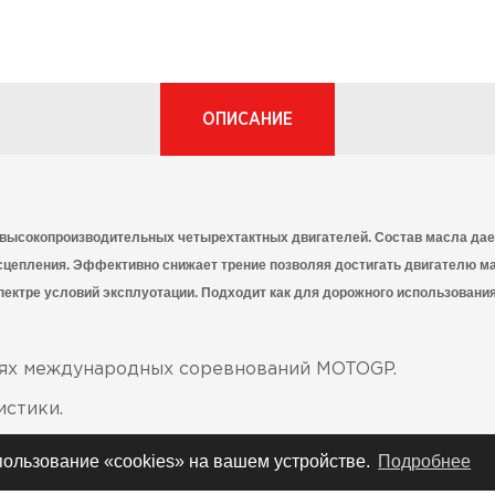
ОПИСАНИЕ
высокопроизводительных четырехтактных двигателей. Состав масла да
 сцепления. Эффективно снижает трение позволяя достигать двигателю 
ектре условий эксплуотации. Подходит как для дорожного использования,
иях международных соревнований MOTOGP.
стики.
боту дисков сцепления и коробки передач.
спользование «cookies» на вашем устройстве.
Подробнее
современным стандартам - API SN, JASO T-903:2006