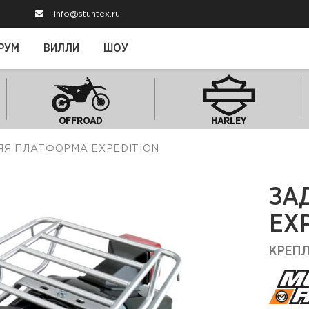
info@stuntex.ru
РУМ
ВИЛЛИ
ШОУ
OFFROAD
HARLEY
НЯЯ ПЛАТФОРМА EXPEDITION
ЗА
EX
КРЕП