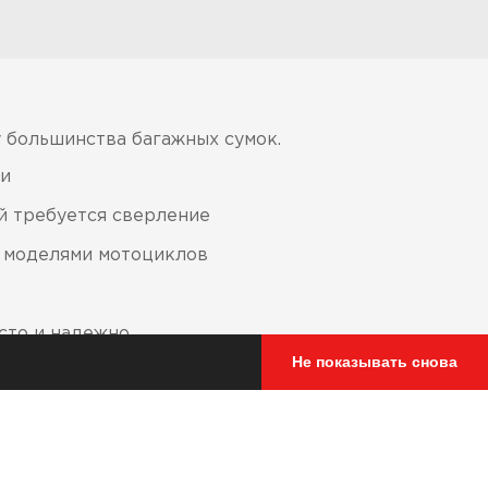
 большинства багажных сумок.
ки
й требуется сверление
и моделями мотоциклов
сто и надежно
Не показывать снова