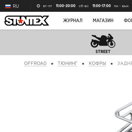
вт-пт
11:00-20:00
сб-вс
11:00-17:00
пн - вых
RU
ЖУРНАЛ
МАГАЗИН
ФО
STREET
OFFROAD
ТЮНИНГ
КОФРЫ
ЗАД