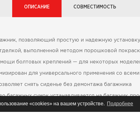
ОПИСАНИЕ
СОВМЕСТИМОСТЬ
ажник, позволяющий простую и надежную установку
отделкой, выполненной методом порошковой покрас
омощи болтовых креплений — для некоторых моделе
мизирован для универсального применения со всем
озволяет снять сиденье без демонтажа багажника
 багажных сумок устанавливается на багажник про
спользование «cookies» на вашем устройстве.
Подробнее
ючены все необходимые для монтажа компоненты