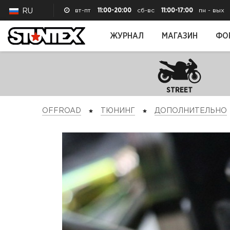
вт-пт
11:00-20:00
сб-вс
11:00-17:00
пн - вых
RU
ЖУРНАЛ
МАГАЗИН
ФО
STREET
OFFROAD
ТЮНИНГ
ДОПОЛНИТЕЛЬНО