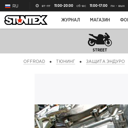
вт-пт
11:00-20:00
сб-вс
11:00-17:00
пн - вых
RU
ЖУРНАЛ
МАГАЗИН
ФО
STREET
OFFROAD
ТЮНИНГ
ЗАЩИТА ЭНДУРО