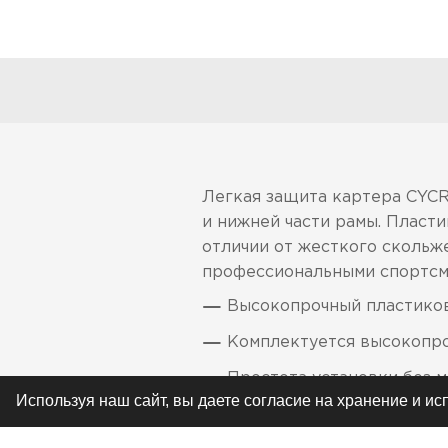
Легкая защита картера CYCR
и нижней части рамы. Пласт
отличии от жесткого скольж
профессиональными спортсме
Высокопрочный пластиков
Комплектуется высокопр
Простота установки без 
Используя наш сайт, вы даете согласие на хранение и и
Не создает помех при об