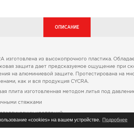
ОПИСАНИЕ
A изготовлена из высокопрочного пластика. Облада
иковая защита дает предсказуемое ощущение при ск
ения на алюминиевой защите. Протестирована на м
нами, как и вся продукция CYCRA.
ая плита изготовленная методом литья под давлени
очными стяжками
металлических креплений
спользование «cookies» на вашем устройстве.
Подробнее
служивании мотоцикла