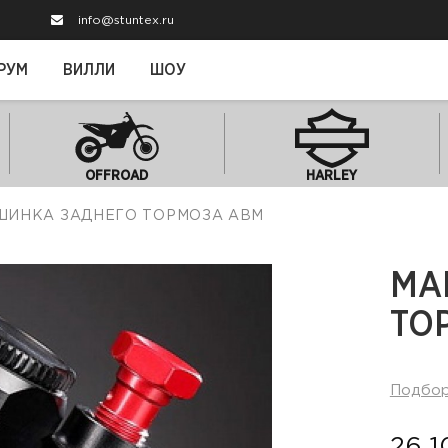
info@stuntex.ru
РУМ
ВИЛЛИ
ШОУ
OFFROAD
HARLEY
АШИНКА ЗАДНЕГО ТОРМОЗА ABM
МА
ТО
Подбо
26 1