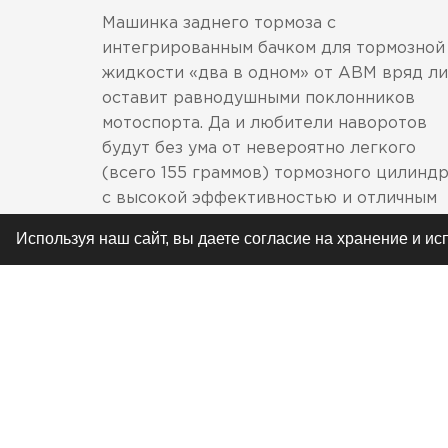
Машинка заднего тормоза с
интегрированным бачком для тормозной
жидкости «два в одном» от АВМ вряд ли
оставит равнодушными поклонников
мотоспорта. Да и любители наворотов
будут без ума от невероятно легкого
(всего 155 граммов) тормозного цилинд
с высокой эффективностью и отличным
дизайном. Для мотоциклов, у которых
Используя наш сайт, вы даете согласие на хранение и и
бачок упирается в маятник, есть версия
без бачка, с соском под шланг – доступн
оба варианта.