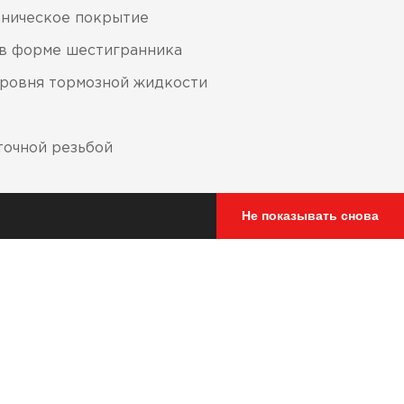
аническое покрытие
 в форме шестигранника
уровня тормозной жидкости
точной резьбой
Не показывать снова
 крепления 40 или 45 мм – на