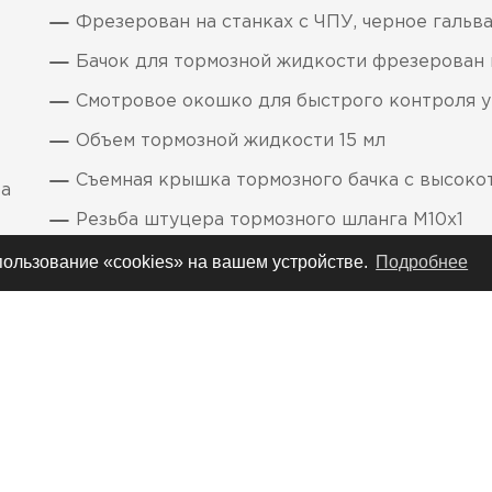
Фрезерован на станках с ЧПУ, черное гальв
Бачок для тормозной жидкости фрезерован
Смотровое окошко для быстрого контроля 
Объем тормозной жидкости 15 мл
Съемная крышка тормозного бачка с высоко
ра
Резьба штуцера тормозного шланга М10х1
Диаметр поршня 13 мм
спользование «cookies» на вашем устройстве.
Подробнее
Расстояния между осями отверстий в точках
ы
выбор
Вес 85 г.
немецкое качество!