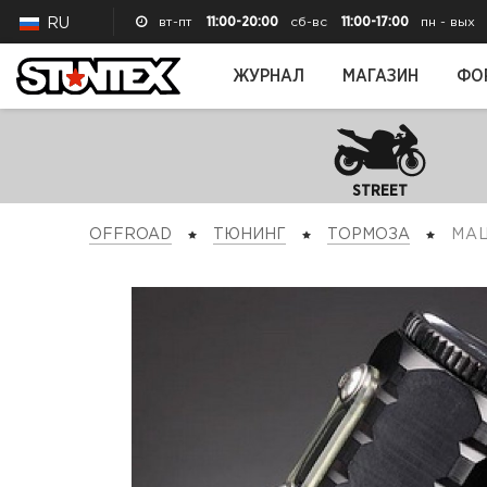
вт-пт
11:00-20:00
сб-вс
11:00-17:00
пн - вых
RU
ЖУРНАЛ
МАГАЗИН
ФО
STREET
OFFROAD
ТЮНИНГ
ТОРМОЗА
М