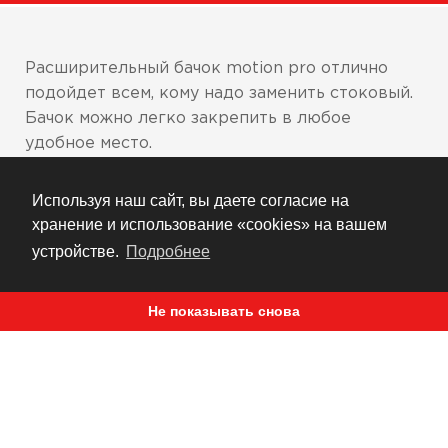
Расширительный бачок motion pro отлично
подойдет всем, кому надо заменить стоковый.
Бачок можно легко закрепить в любое
удобное место.
Предотвращает выбросы жидкости в
Используя наш сайт, вы даете согласие на
случае перегрева
хранение и использование «cookies» на вашем
Спроектирован для жаркой погоды и
устройстве.
Подробнее
работы двигателя под высокой нагрузкой
В комплект входит бачок, шланги, хомуты,
Не показывать снова
стяжки крепления
Размеры 14*9.5*4,7(д)см
РЕКОМЕНДУЕМ