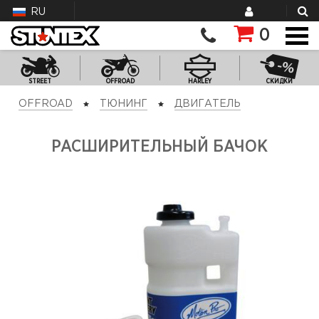
RU
0
STREET
OFFROAD
HARLEY
СКИДКИ
OFFROAD
ТЮНИНГ
ДВИГАТЕЛЬ
РАСШИРИТЕЛЬНЫЙ БАЧОК