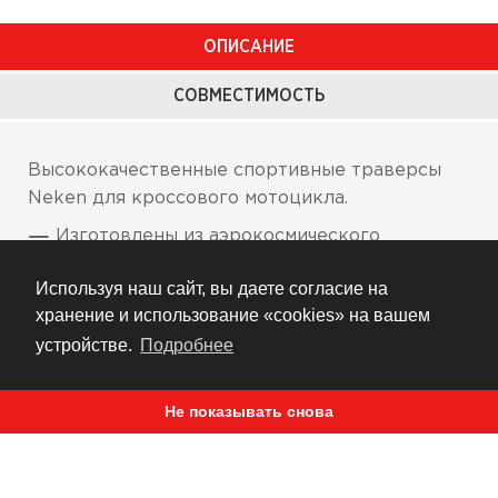
ОПИСАНИЕ
СОВМЕСТИМОСТЬ
Высококачественные спортивные траверсы
Neken для кроссового мотоцикла.
Изготовлены из аэрокосмического
алюминиевого сплава 7075 Т6
Используя наш сайт, вы даете согласие на
Стойки руля идут в комплекте под руль с
хранение и использование «cookies» на вашем
посадочным местом 26.8мм
устройстве.
Подробнее
Высота стоек руля регулируется: 30, 35, 40,
45мм
Не показывать снова
6 вариантов посадки стоек руля
Легко устанавливаются, ось посажена,
подшипники в комплекте