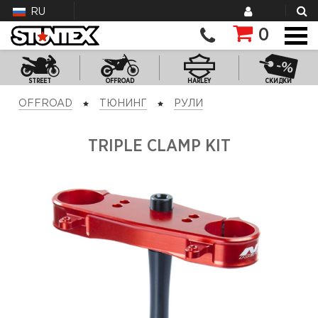
RU
0
STREET
OFFROAD
HARLEY
СКИДКИ
OFFROAD
ТЮНИНГ
РУЛИ
TRIPLE CLAMP KIT