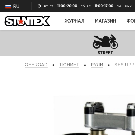
вт-пт
11:00-20:00
сб-вс
11:00-17:00
пн - вых
RU
ЖУРНАЛ
МАГАЗИН
ФО
STREET
OFFROAD
ТЮНИНГ
РУЛИ
SFS UP