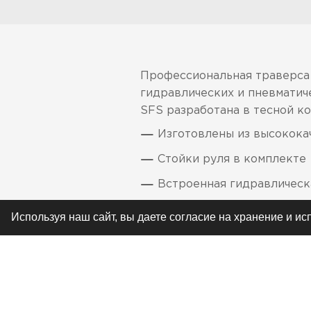
Профессиональная траверса 
гидравлических и пневматич
SFS разработана в тесной к
Изготовлены из высокока
Стойки руля в комплекте
Встроенная гидравлическ
Не требует обслуживания
Используя наш сайт, вы даете согласие на хранение и и
Усилия затяжки болтов ук
Для настройки демпферов 
Для Yamaha и Kawasaki - с
оранжевый