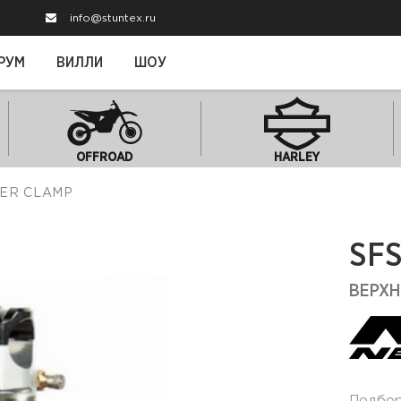
info@stuntex.ru
РУМ
ВИЛЛИ
ШОУ
OFFROAD
HARLEY
PER CLAMP
SF
ВЕРХН
Подбо