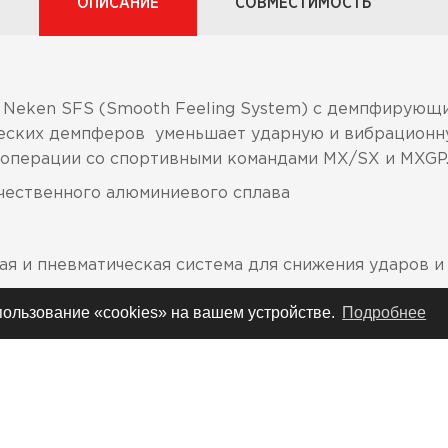
ОПИСАНИЕ
СОВМЕСТИМОСТЬ
Neken SFS (Smooth Feeling System) с демпфирующи
еских демпферов уменьшает ударную и вибрационну
ооперации со спортивными командами MX/SX и MXGP
чественного алюминиевого сплава
ая и пневматическая система для снижения ударов и
спользование «cookies» на вашем устройстве.
Подробнее
азаны на траверсах
необходим насос высокого давления (0-11bar \ 0-160
иний цвет; Honda и Suzuki - красный; Husquarna - чер