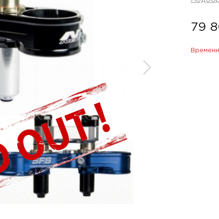
79 8
Временн