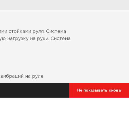
ми стойками руля. Система
ю нагрузку на руки. Система
.
 вибраций на руле
Не показывать снова
psi)
ный, голубой; KTM - черный,