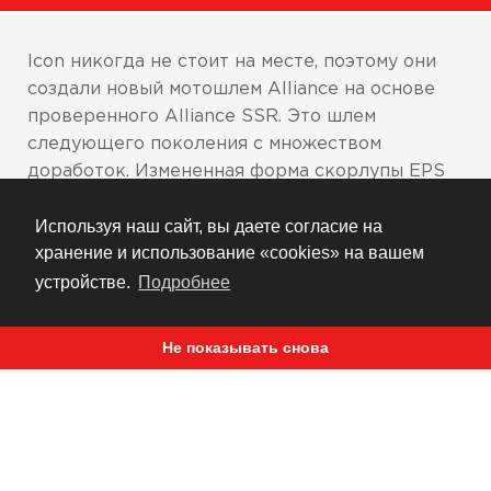
Icon никогда не стоит на месте, поэтому они
создали новый мотошлем Alliance на основе
проверенного Alliance SSR. Это шлем
следующего поколения с множеством
доработок. Измененная форма скорлупы EPS
стала более овальной, за счет чего повысился
Используя наш сайт, вы даете согласие на
комфорт шлема. Полностью переработанная
хранение и использование «cookies» на вашем
система вентиляции: добавлены
дополнительные каналы вентиляции, а также
устройстве.
Подробнее
отверстия отвода тепла из-под шлема. Новый
визор Pro-Shield с замком ProLock, боковыми
Не показывать снова
накладками в тон шлема и противотуманным
покрытием.
Соответствует всем мировым стандартам
по безопасности и испытательным
стандартам: DOT FMVSS 218 (США), ECE 22-