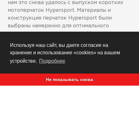
нам это снова удалось с выпуском коротких
мотоперчаток Hypersport. Материалы и
конструкция перчаток Hypersport были
выбраны намеренно для оптимального
сочетания всех преимуществ. Началом всему
стала основа из французской воловьей кожи и
Используя наш сайт, вы даете согласие на
кожи кенгуру. Тыльная сторона из
хранение и использование «cookies» на вашем
французской воловьей кожи, прочная и мягкая,
устройстве.
Подробнее
обеспечивает исключительный комфорт и
гибкость. Ладошка из кожи кенгуру,
Не показывать снова
традиционная «визитная карточка» перчаток,
разработанных специально для спортивной
езды, обеспечивает оптимальную устойчивость
к истиранию и маневренность.
Дополнительные вставки из козлиной кожи
BattleHide™ расположены на пальцах, в зонах
повышенного износа из-за постоянного
сцепления с рукоятками руля. Гибкие вставки