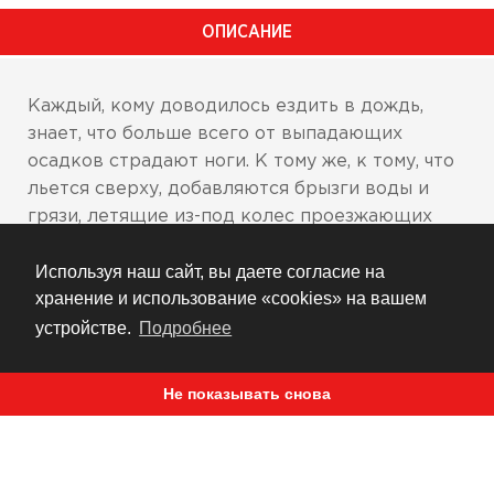
ОПИСАНИЕ
Каждый, кому доводилось ездить в дождь,
знает, что больше всего от выпадающих
осадков страдают ноги. К тому же, к тому, что
льется сверху, добавляются брызги воды и
грязи, летящие из-под колес проезжающих
авто. Согласитесь, что при таких условиях
Используя наш сайт, вы даете согласие на
содержание нижнего этажа в сухости и
хранение и использование «cookies» на вашем
комфорте было весьма и весьма непростой
задачей. До сегодняшнего дня. Представляем
устройстве.
Подробнее
накладные мотобрюки Patrol Waterproof.
Разработанные и сшитые с использованием
Не показывать снова
тех же технологий и применением тех же
материалов, что и куртка, защитные брюки
помогут пройти дистанцию в полной
безопасности, удобстве и комфорте. Для