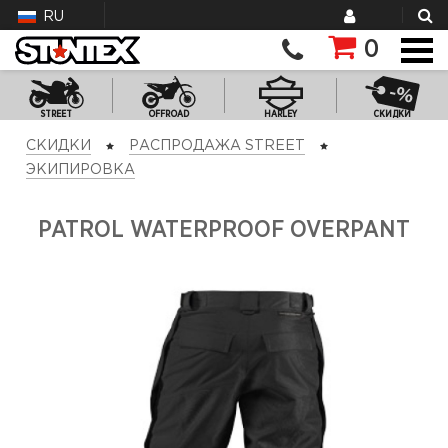
RU
0
STREET
OFFROAD
HARLEY
СКИДКИ
СКИДКИ
РАСПРОДАЖА STREET
ЭКИПИРОВКА
PATROL WATERPROOF OVERPANT