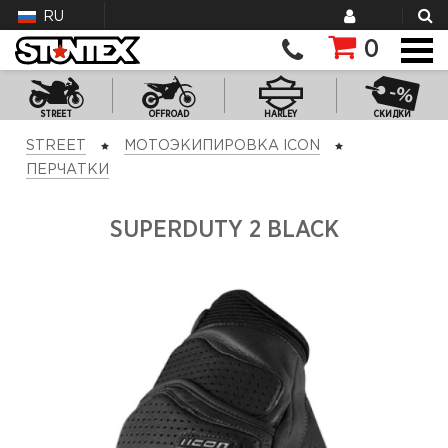
RU
0
STREET
OFFROAD
HARLEY
СКИДКИ
STREET
МОТОЭКИПИРОВКА ICON
ПЕРЧАТКИ
SUPERDUTY 2 BLACK