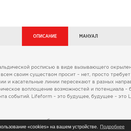
ОПИСАНИЕ
МАНУАЛ
льдической росписью в виде вызывающего окрыле
и всем своим существом просит – нет, просто требуе
рии и касательные линии пересекают в разных напра
рафическое воплощение возможностей и потенциала –
та событий. Lifeform – это будущее, будущее – это L
вым стандартам по безопасности и испытательным с
спользование «cookies» на вашем устройстве.
Подробнее
), SAI AS1698 (Австралия) и SG (Япония). Не постав