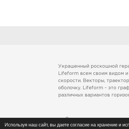
Украшенный роскошной гера
Lifeform всем своим видом 
скорости. Векторы, траекто
оболочку. Lifeform – это г
различных вариантов горизон
Соответствует всем миро
Используя наш сайт, вы даете согласие на хранение и и
(США), ECE 22-05 (Европа