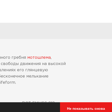
нного гребня
мотошлема
,
т свободы движения на высокой
влениях его глянцевую
 бесконечное мелькание
ifeform.
тандартам: DOT FMVSS 218
ляется с маркировкой
Не показывать снова