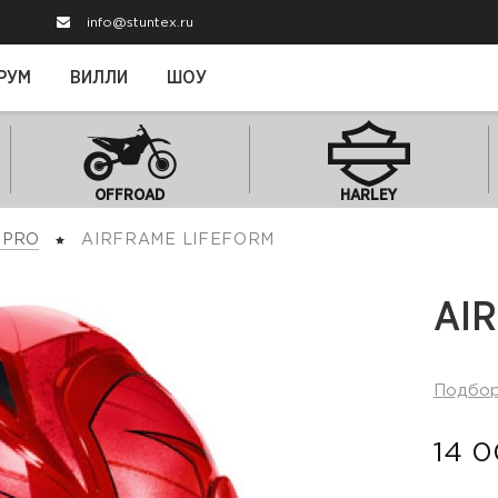
info@stuntex.ru
РУМ
ВИЛЛИ
ШОУ
OFFROAD
HARLEY
 PRO
AIRFRAME LIFEFORM
AI
Подбо
14 0