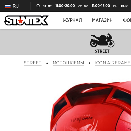
вт-пт
11:00-20:00
сб-вс
11:00-17:00
пн - вых
RU
ЖУРНАЛ
МАГАЗИН
ФО
STREET
STREET
МОТОШЛЕМЫ
ICON AIRFRAME