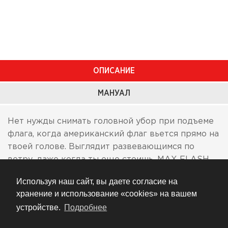
ОПИСАНИЕ
МАНУАЛ
Нет нужды снимать головной убор при подъеме
флага, когда американский флаг вьется прямо на
твоей голове. Выглядит развевающимся по
ветру, даже когда ты еще стоишь. MAX FLASH
выглядит таким быстрым, таким исполненным
Используя наш сайт, вы даете согласие на
динамичных импульсов. Графика на шлеме берет
хранение и использование «cookies» на вашем
на себя слова, в то время как "угол атаки"
устройстве.
Подробнее
отвечает за действия, то есть за езду.
Отвечает требованиям всех мировых