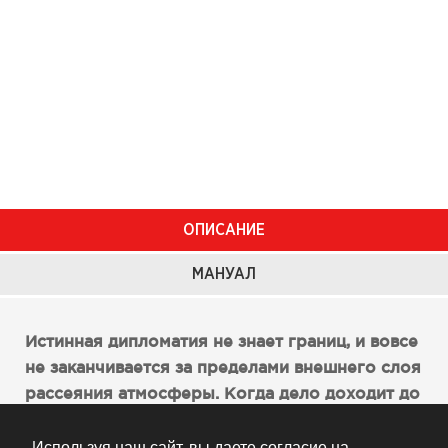
ОПИСАНИЕ
МАНУАЛ
Истинная дипломатия не знает границ, и вовсе
не заканчивается за пределами внешнего слоя
рассеяния атмосферы. Когда дело доходит до
деликатных переговоров о положении дел в
глубоком космосе, ICON, как всегда,
Используя наш сайт, вы даете согласие на