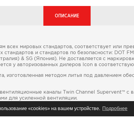
ОПИСАНИЕ
ям всех мировых стандартов, соответствует или пре
 стандартов и стандартов по безопасности: DOT FM
стралия) & SG (Япония). Не доставляется с маркировк
ется у авторизованных дилеров Icon в соответству
а, изготовленная методом литья под давлением обе
вентиляционные каналы Twin Channel Supervent™ с 
ми для усиленной вентиляции.
спользование «cookies» на вашем устройстве.
Подробнее
 покрытием Icon Optics™ с системой фиксации визор
ия интенсивности работы вентиляционных каналов в
ения максимально комфортного температурного режи