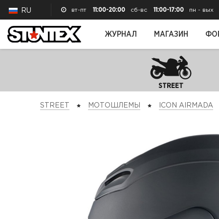
вт-пт
11:00-20:00
сб-вс
11:00-17:00
пн - вых
RU
ЖУРНАЛ
МАГАЗИН
ФО
STREET
STREET
МОТОШЛЕМЫ
ICON AIRMADA