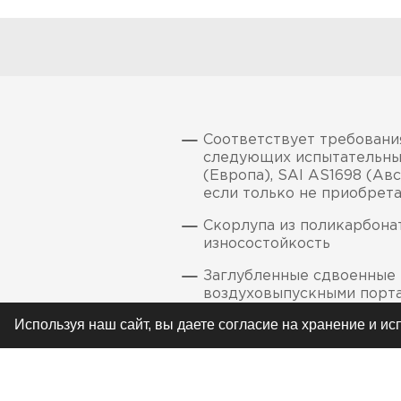
Соответствует требовани
следующих испытательных
(Европа), SAI AS1698 (Ав
если только не приобрета
Скорлупа из поликарбонат
износостойкость
Заглубленные сдвоенные 
воздуховыпускными порта
Используя наш сайт, вы даете согласие на хранение и и
Визор с антиконденсатным
Возможность регулирован
области лба для обеспеч