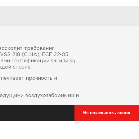
восходит требования
VSS 218 (США), ECE 22-05
ами сертификации sai или sg,
ющей стране.
спечивает прочность и
ведущими воздухозаборными и
Не показывать снова
а Prolock™
 области подбородка и в
ма в любых условиях езды.