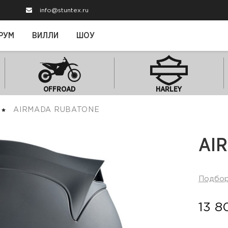
info@stuntex.ru
РУМ
ВИЛЛИ
ШОУ
OFFROAD
HARLEY
AIRMADA RUBATONE
AI
Подбо
13 8