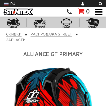
RU
0
STREET
OFFROAD
HARLEY
СКИДКИ
СКИДКИ
РАСПРОДАЖА STREET
ЗАПЧАСТИ
ALLIANCE GT PRIMARY