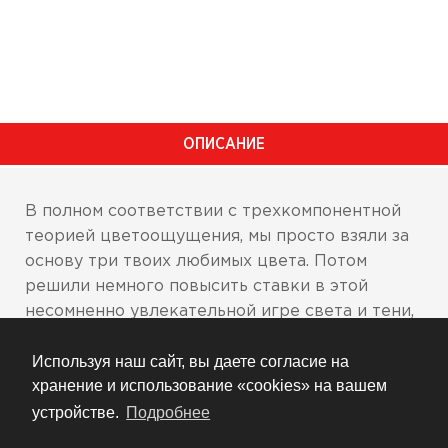
ОПИСАНИЕ
В полном соответствии с трехкомпонентной
теорией цветоощущения, мы просто взяли за
основу три твоих любимых цвета. Потом
решили немного повысить ставки в этой
несомненно увлекательной игре света и тени,
добавив поочередно к базовому сочетанию
Используя наш сайт, вы даете согласие на
еще по одному цвету, и вот что у нас
хранение и использование «cookies» на вашем
получилось (см. фото). Теперь ты точно
сможешь выбрать мотошлем, по цвету
устройстве.
Подробнее
подходящий стилю езды.