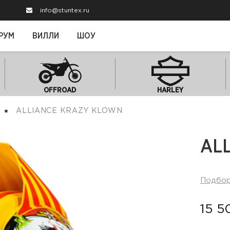
info@stuntex.ru
РУМ
ВИЛЛИ
ШОУ
OFFROAD
HARLEY
ALLIANCE KRAZY KLOWN
AL
Подбо
15 5