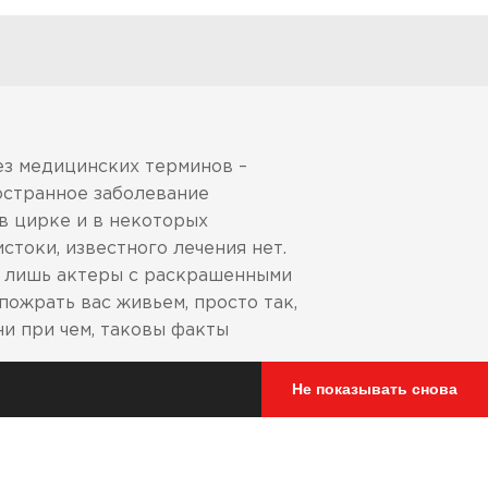
ез медицинских терминов –
остранное заболевание
 в цирке и в некоторых
стоки, известного лечения нет.
о лишь актеры с раскрашенными
 пожрать вас живьем, просто так,
ни при чем, таковы факты
Не показывать снова
тандартам или превосходит
, SAI AS1698 (Австралия) и SG
чением случаев приобретения