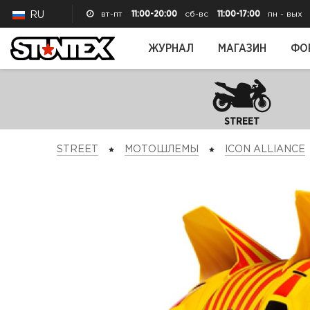
вт-пт
11:00-20:00
сб-вс
11:00-17:00
пн - вых
RU
ЖУРНАЛ
МАГАЗИН
ФО
STREET
STREET
МОТОШЛЕМЫ
ICON ALLIANCE