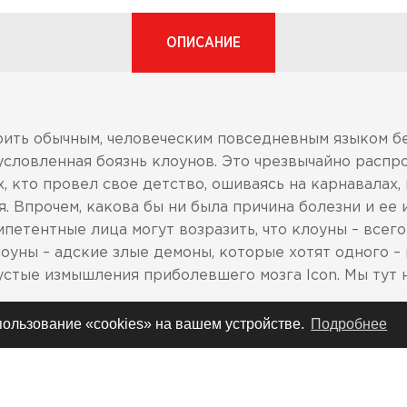
ОПИСАНИЕ
рить обычным, человеческим повседневным языком б
условленная боязнь клоунов. Это чрезвычайно распр
х, кто провел свое детство, ошиваясь на карнавалах,
. Впрочем, какова бы ни была причина болезни и ее и
петентные лица могут возразить, что клоуны – всег
клоуны – адские злые демоны, которые хотят одного –
пустые измышления приболевшего мозга Icon. Мы тут 
спользование «cookies» на вашем устройстве.
Подробнее
вым стандартам по безопасности и испытательным с
андартов: DOT FMVSS 218 (США), ECE 22-05 (Европа)
я с маркировкой сертификации SAI или SG, за исклю
но у авторизованных дилеров в этих странах.