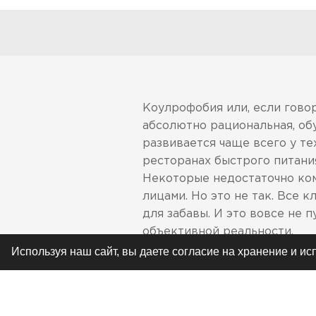
Коулрофобия или, если гово
абсолютно рациональная, об
развивается чаще всего у те
ресторанах быстрого питания
Некоторые недостаточно ком
лицами. Но это не так. Все 
для забавы. И это вовсе не 
объективной реальности.
Используя наш сайт, вы даете согласие на хранение и и
Соответствует всем миро
требования следующих ст
(Япония). Не поставляетс
продукции непосредствен