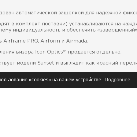
дован автоматической защелкой для надежной фиксац
дят в комплект поставки) устанавливаются на кажду
лему индивидуальность и обеспечить «завершенный»
Airframe PRO, Airform и Airmada.
ения визора Icon Optics™ продается отдельно.
твует модели Sunset и выглядит как красный пере
спользование «cookies» на вашем устройстве.
Подробнее