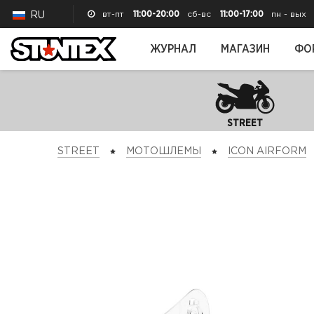
вт-пт
11:00-20:00
сб-вс
11:00-17:00
пн - вых
RU
ЖУРНАЛ
МАГАЗИН
ФО
STREET
STREET
МОТОШЛЕМЫ
ICON AIRFORM