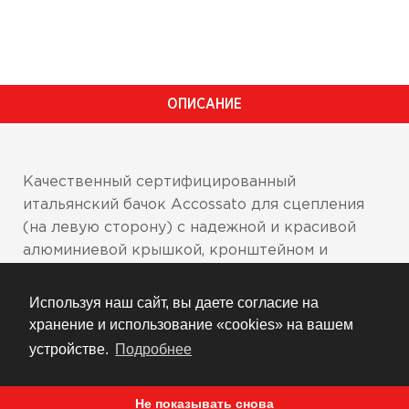
ОПИСАНИЕ
Качественный сертифицированный
итальянский бачок Accossato для сцепления
(на левую сторону) с надежной и красивой
алюминиевой крышкой, кронштейном и
шлангом с хомутами.
Используя наш сайт, вы даете согласие на
Объем 15мл
хранение и использование «cookies» на вашем
Подключение направлено вниз,
устройстве.
Подробнее
перпендикулярно дну бачка
Шланг стойкий к тормозной жидкости и
Не показывать снова
бензину