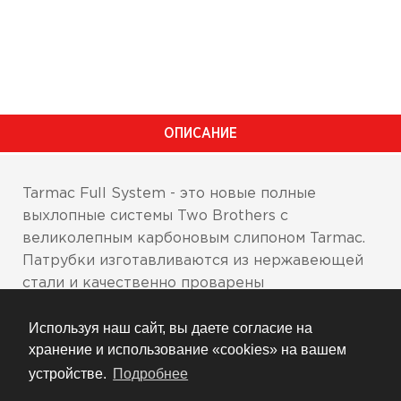
ОПИСАНИЕ
Tarmac Full System - это новые полные
выхлопные системы Two Brothers с
великолепным карбоновым слипоном Tarmac.
Патрубки изготавливаются из нержавеющей
стали и качественно проварены
автоматизированной сваркой. Система легче
Используя наш сайт, вы даете согласие на
стоковой, отлично звучит и увеличивает
хранение и использование «cookies» на вашем
мощность мотоцикла. В комплект входит
необходимый инструмент для сборки и
устройстве.
Подробнее
установки.