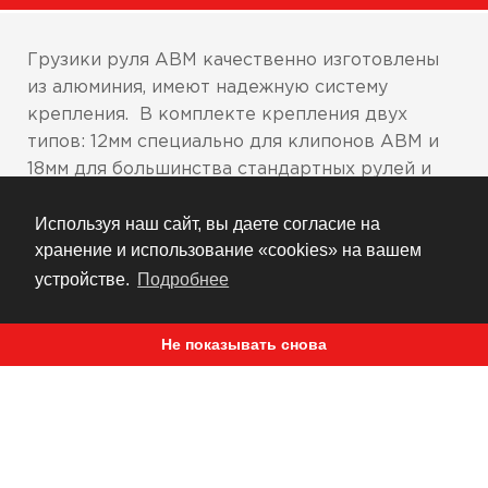
Грузики руля ABM качественно изготовлены
из алюминия, имеют надежную систему
крепления. В комплекте крепления двух
типов: 12мм специально для клипонов ABM и
18мм для большинства стандартных рулей и
клипонов различных марок мотоциклов.
Используя наш сайт, вы даете согласие на
Высококачественные грузики, сделано в
хранение и использование «cookies» на вашем
Германии
устройстве.
Подробнее
Поставляются в шести цветах
Не показывать снова
РЕКОМЕНДУЕМ