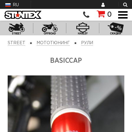
RU
0
STREET
OFFROAD
HARLEY
СКИДКИ
STREET
МОТОТЮНИНГ
РУЛИ
BASICCAP