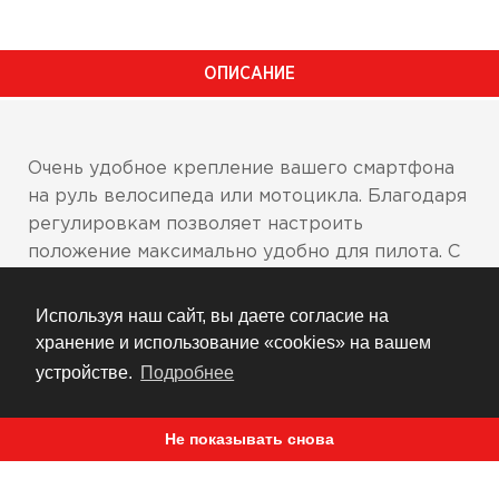
ОПИСАНИЕ
Очень удобное крепление вашего смартфона
на руль велосипеда или мотоцикла. Благодаря
регулировкам позволяет настроить
положение максимально удобно для пилота. С
таким креплением нет необходимости
покупать навигатор. Для защиты смартфона в
Используя наш сайт, вы даете согласие на
дождь есть водонепроницаемые чехлы.
хранение и использование «cookies» на вашем
устройстве.
Подробнее
Алюминиевое крепление на руль
Магнитное крепление для металлических
Не показывать снова
поверхностей
Водонепроницаемый чехол