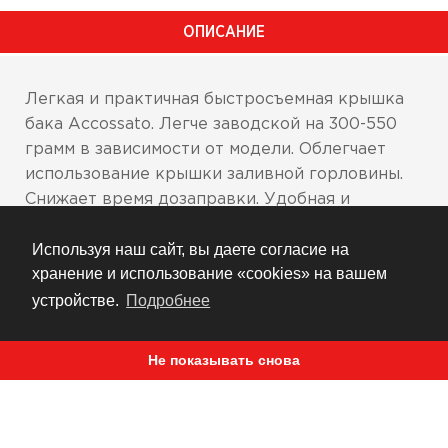
ОПИСАНИЕ
Легкая и практичная быстросъемная крышка
бака Accossato. Легче заводской на 300-550
грамм в зависимости от модели. Облегчает
использование крышки заливной горловины.
Снижает время дозаправки. Удобная и
надежная. Используется на профессиональных
Используя наш сайт, вы даете согласие на
гоночных мотоцикла.
хранение и использование «cookies» на вашем
ЧПУ фрезеровка из высококачественного
устройстве.
Подробнее
алюминия
Качественное анодированное покрытие
Не показывать снова
Доступно пять цветов: черный, красный,
синий, золотой, серебряный
Поставляется на широкий модельный ряд